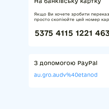
На банківську картку
Якщо Ви хочете зробити переказ 
просто скопіюйте цей номер кар
5375 4115 1221 46
З допомогою PayPal
au.gro.audv%40etanod