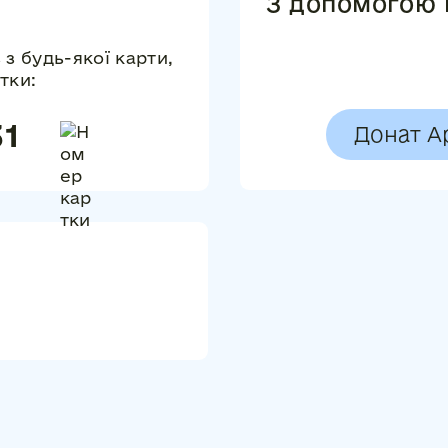
З допомогою 
з будь-якої карти,
тки:
31
Донат A