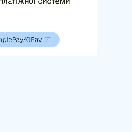
платіжної системи
pplePay/GPay