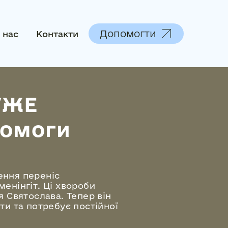
Допомогти
 нас
Контакти
УЖЕ
помоги
ення переніс
енінгіт. Ці хвороби
я Святослава. Тепер він
ти та потребує постійної