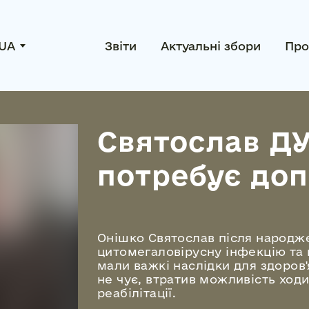
UA
Звіти
Актуальні збори
Про
Святослав Д
потребує до
Онішко Святослав після народж
цитомегаловірусну інфекцію та м
мали важкі наслідки для здоров'
не чує, втратив можливість ходи
реабілітації.