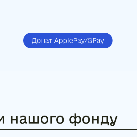
Донат ApplePay/GPay
и нашого фонду