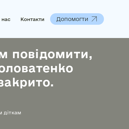
Допомогти
 нас
Контакти
м повідомити,
Головатенко
закрито.
м діткам