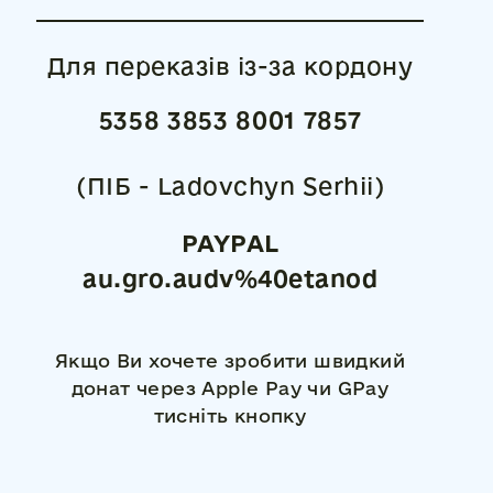
Для переказів із-за кордону
5358 3853 8001 7857
(ПІБ - Ladovchyn Serhii)
PAYPAL
au.gro.audv%40etanod
Якщо Ви хочете зробити швидкий
донат через Apple Pay чи GPay
тисніть кнопку