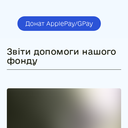
Донат ApplePay/GPay
Звіти допомоги нашого
фонду