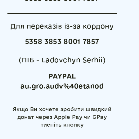
Для переказів із-за кордону
5358 3853 8001 7857
(ПІБ - Ladovchyn Serhii)
PAYPAL
au.gro.audv%40etanod
Якщо Ви хочете зробити швидкий
донат через Apple Pay чи GPay
тисніть кнопку