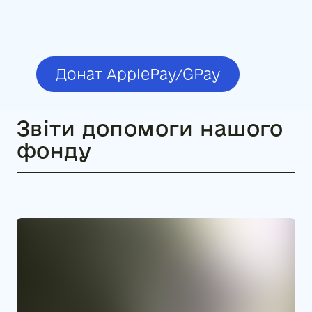
Донат ApplePay/GPay
Звіти допомоги нашого
фонду