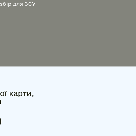
збір для ЗСУ
ої карти,
и
0