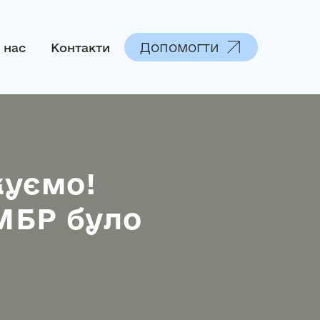
Допомогти
 нас
Контакти
уємо!
МБР було