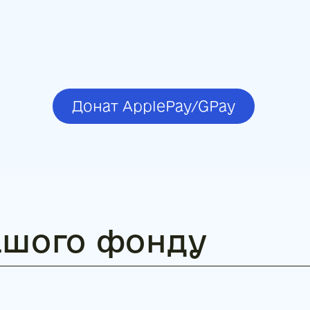
Донат ApplePay/GPay
нашого фонду